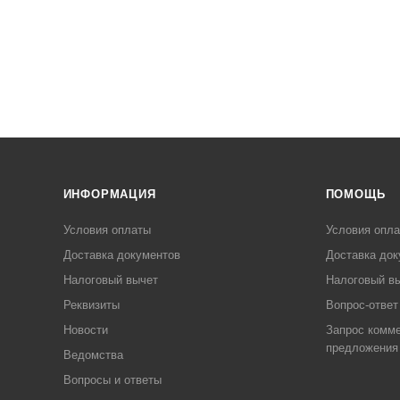
ИНФОРМАЦИЯ
ПОМОЩЬ
Условия оплаты
Условия опл
Доставка документов
Доставка док
Налоговый вычет
Налоговый в
Реквизиты
Вопрос-ответ
Новости
Запрос комме
предложения
Ведомства
Вопросы и ответы