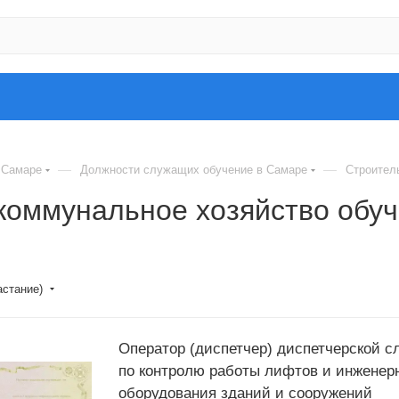
—
—
 Самаре
Должности служащих обучение в Самаре
Строител
коммунальное хозяйство обу
астание)
Оператор (диспетчер) диспетчерской 
по контролю работы лифтов и инженер
оборудования зданий и сооружений