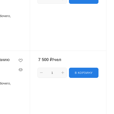
бочего,
ванию
7 500
₽
/чел
В КОРЗИНУ
бочего,