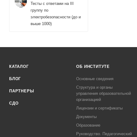
Тесты с ответами на III
группу по
электробезопасности (до и
выше 1000)
КАТАЛОГ
ОБ ИНСТИТУТЕ
БЛОГ
Основные сведения
Структура и органы
ПАРТНЕРЫ
управления образовательной
организацией
СДО
Лицензии и сертификаты
Документы
Образование
Руководство. Педагогический