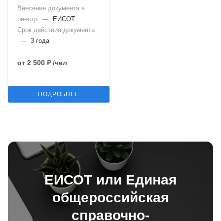
Внесение документа в
реестр
—
ЕИСОТ
Срок действия документа
—
3 года
от
2 500 ₽
/чел
ПОДРОБНЕЕ
ЕИСОТ или Единая
общероссийская
справочно-