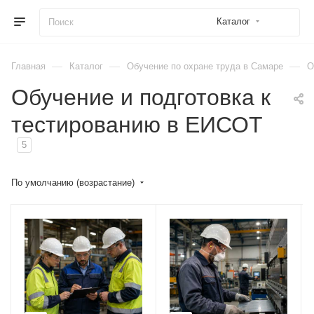
Каталог
—
—
—
Главная
Каталог
Обучение по охране труда в Самаре
О
Обучение и подготовка к
тестированию в ЕИСОТ
5
По умолчанию (возрастание)