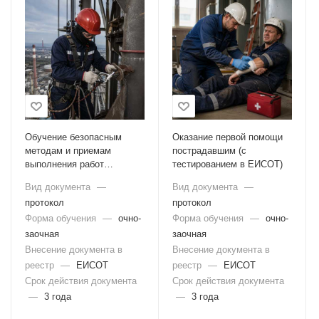
Обучение безопасным
Оказание первой помощи
методам и приемам
пострадавшим (с
выполнения работ
тестированием в ЕИСОТ)
повышенной опасности, к
Вид документа
—
Вид документа
—
которым предъявляются
протокол
протокол
дополнительные
требования в соответствии
Форма обучения
—
очно-
Форма обучения
—
очно-
с нормативными
заочная
заочная
правовыми актами (с
Внесение документа в
Внесение документа в
тестированием в ЕИСОТ)
реестр
—
ЕИСОТ
реестр
—
ЕИСОТ
Срок действия документа
Срок действия документа
—
3 года
—
3 года