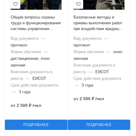
Общие вопросы охраны
Безопасные методы и
труда и функционирования
приемы выполнения работ
системы управления
при воздействии вредных и
охраной труда (с
(или) опасных
Вид документа
—
Вид документа
—
тестированием в ЕИСОТ)
производственных
протокол
протокол
факторов, источников
Форма обучения
—
опасности,
Форма обучения
—
очно-
идентифицированных в
дистанционная, очно-
заочная
рамках специальной
заочная
Внесение документа в
оценки условий труда и
Внесение документа в
реестр
—
ЕИСОТ
оценки профессиональных
реестр
—
ЕИСОТ
Срок действия документа
рисков (с тестированием в
Срок действия документа
—
3 года
ЕИСОТ)
—
3 года
от
2 500 ₽
/чел
от
2 500 ₽
/чел
ПОДРОБНЕЕ
ПОДРОБНЕЕ