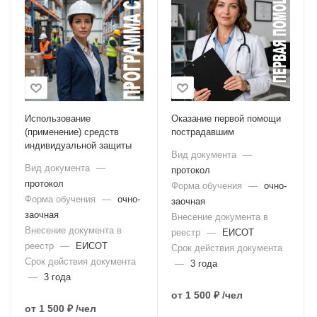
Использование
Оказание первой помощи
(применение) средств
пострадавшим
индивидуальной защиты
Вид документа
—
Вид документа
—
протокол
протокол
Форма обучения
—
очно-
Форма обучения
—
очно-
заочная
заочная
Внесение документа в
Внесение документа в
реестр
—
ЕИСОТ
реестр
—
ЕИСОТ
Срок действия документа
Срок действия документа
—
3 года
—
3 года
от
1 500 ₽
/чел
от
1 500 ₽
/чел