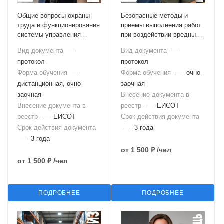
Общие вопросы охраны
Безопасные методы и
труда и функционирования
приемы выполнения работ
системы управления
при воздействии вредных и
охраной труда
(или) опасных
Вид документа
—
Вид документа
—
производственных
протокол
протокол
факторов, источников
Форма обучения
—
опасности,
Форма обучения
—
очно-
идентифицированных в
дистанционная, очно-
заочная
рамках специальной
заочная
Внесение документа в
оценки условий труда и
Внесение документа в
реестр
—
ЕИСОТ
оценки профессиональных
реестр
—
ЕИСОТ
Срок действия документа
рисков
Срок действия документа
—
3 года
—
3 года
от
1 500 ₽
/чел
от
1 500 ₽
/чел
ПОДРОБНЕЕ
ПОДРОБНЕЕ