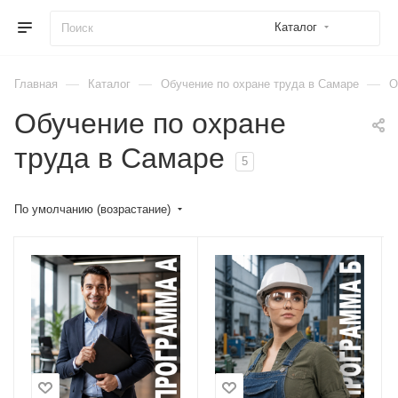
Каталог
—
—
—
Главная
Каталог
Обучение по охране труда в Самаре
О
Обучение по охране
труда в Самаре
5
По умолчанию (возрастание)