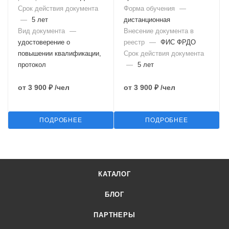
Срок действия документа
Форма обучения
—
—
5 лет
дистанционная
Вид документа
—
Внесение документа в
удостоверение о
реестр
—
ФИС ФРДО
повышении квалификации,
Срок действия документа
протокол
—
5 лет
от
3 900 ₽
/чел
от
3 900 ₽
/чел
ПОДРОБНЕЕ
ПОДРОБНЕЕ
КАТАЛОГ
БЛОГ
ПАРТНЕРЫ