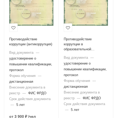
Противодействие
Противодействие
коррупции (антикоррупция)
коррупции в
образовательной
Вид документа
—
организации
Вид документа
—
удостоверение о
удостоверение о
повышении квалификации,
повышении квалификации,
протокол
протокол
Форма обучения
—
Форма обучения
—
дистанционная
дистанционная
Внесение документа в
Внесение документа в
реестр
—
ФИС ФРДО
реестр
—
ФИС ФРДО
Срок действия документа
Срок действия документа
—
5 лет
—
5 лет
от
3 900 ₽
/чел