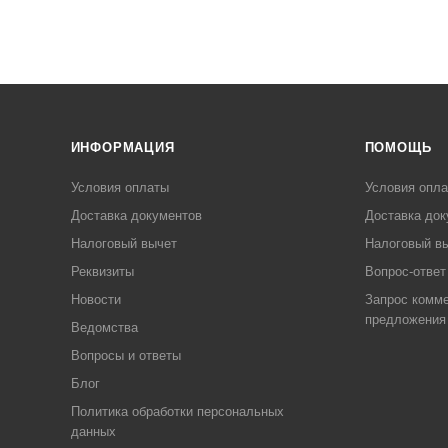
ИНФОРМАЦИЯ
ПОМОЩЬ
Условия оплаты
Условия опл
Доставка документов
Доставка док
Налоговый вычет
Налоговый в
Реквизиты
Вопрос-ответ
Новости
Запрос комме
предложения
Ведомства
Вопросы и ответы
Блог
Политика обработки персональных
данных